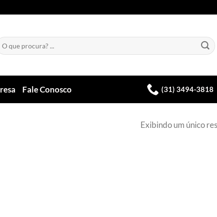
esquisar
or:
resa
Fale Conosco
(31) 3494-3818
Exibindo um único re