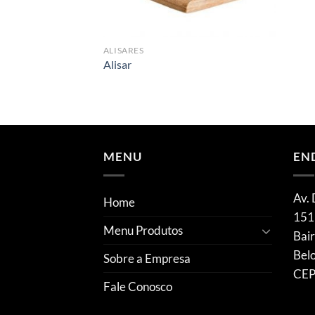
ALISARES
Alisar
MENU
EN
Av. 
Home
151
Menu Produtos
Bair
Bel
Sobre a Empresa
CEP
Fale Conosco