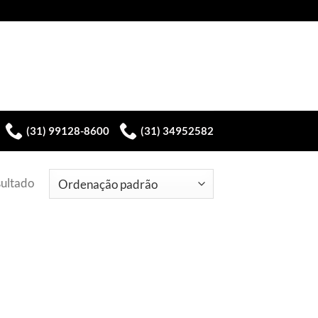
(31) 99128-8600
(31) 34952582
sultado