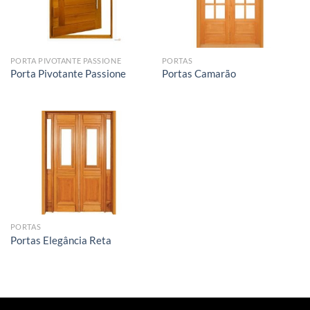
PORTA PIVOTANTE PASSIONE
PORTAS
Porta Pivotante Passione
Portas Camarão
PORTAS
Portas Elegância Reta