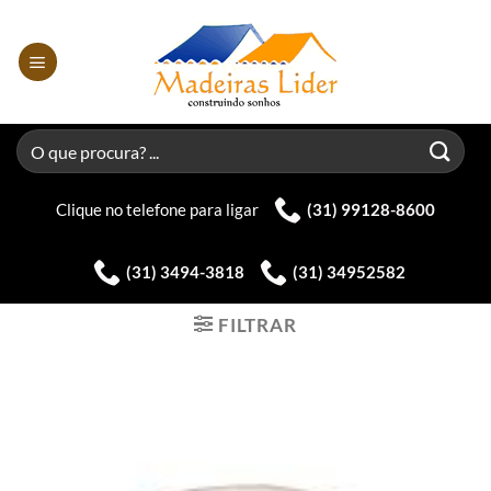
Skip
to
content
Pesquisar
por:
Clique no telefone para ligar
(31) 99128-8600
(31) 3494-3818
(31) 34952582
FILTRAR