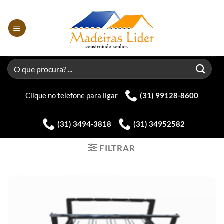
Skip
to
content
Pesquisar
por:
Clique no telefone para ligar
(31) 99128-8600
(31) 3494-3818
(31) 34952582
FILTRAR