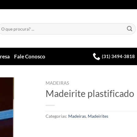
esquisar
or:
resa
Fale Conosco
(31) 3494-3818
MADEIRAS
Madeirite plastificado
Categorias:
Madeiras
,
Madeirites