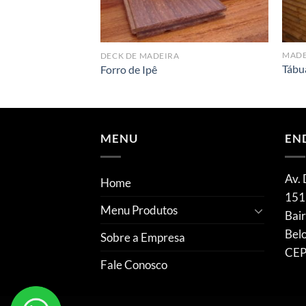
MADE
RA
DECK DE MADEIRA
Tábu
Forro de Ipê
MENU
EN
Av. 
Home
151
Menu Produtos
Bair
Bel
Sobre a Empresa
CEP
Fale Conosco