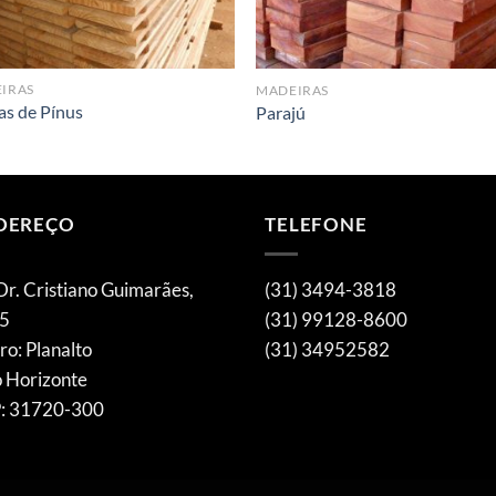
IRAS
MADEIRAS
as de Pínus
Parajú
DEREÇO
TELEFONE
Dr. Cristiano Guimarães,
(31) 3494-3818
5
(31) 99128-8600
ro: Planalto
(31) 34952582
o Horizonte
: 31720-300