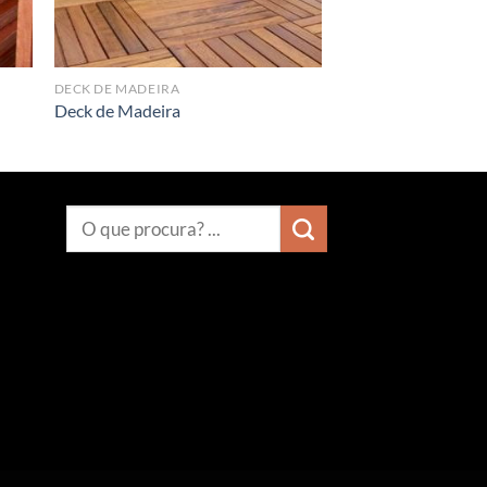
DECK DE MADEIRA
Deck de Madeira
Pesquisar
por: