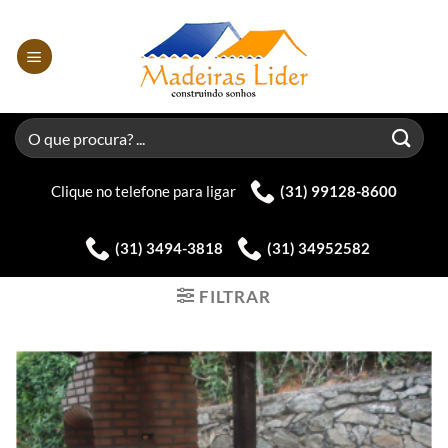
Skip
to
content
Pesquisar
por:
Clique no telefone para ligar
(31) 99128-8600
(31) 3494-3818
(31) 34952582
FILTRAR